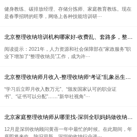
健身教练、碳排放经理、存储分拣师、家庭教育教练。现在
是春季招聘的旺季，网络上各种技能培训研···
北京整理收纳培训机构哪家好-收费乱、套路多，整理收纳师培训亟须建立行业标准
阅读提示：2021年，人力资源和社会保障部在“家政服务”职
业下增加了“整理收纳员”工作，成为许···
北京整理收纳师月收入-整理收纳师“考证”乱象丛生，包就业拿高薪？
“学习后立即月收入数万元”、“颁发国家认可的职业证
书”、“证书可以分配”……“新华社视角”···
北京家庭整理收纳师从哪里找-深圳全职妈妈做收纳师年入六位数，帮百户家庭重建边界感
12月是深圳收纳顾问黄蓓一年中最忙的时候。在此期间，年
底即将来临。除旧迎新，深圳的收纳行业进···