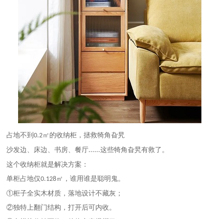
占地不到
㎡的收纳柜，拯救犄角旮旯
0.2
沙发边、床边、书房、餐厅
这些犄角旮旯有救了。
......
这个收纳柜就是解决方案：
单柜占地仅
㎡，谁用谁是聪明鬼。
0.128
①柜子全实木材质，落地设计不藏灰；
②独特上翻门结构，打开后可内收。