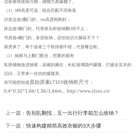
③多模块收纳万物，储物力真爆棚了。
（
）
种高度可选，组合匹配不同角落
1
3
沙发边放
翻门的，
高度刚刚好；
2
1m
床边放
翻门的，代替床头柜收纳翻
倍不止；
3
3
书房放
翻门的，多层收纳，还怕知识大脑装不下？
4
厨房来了，单个或者三个联排都不错，代替餐边柜。
（
）抽屉与上翻门配合，想要的都有
2
私密储物放进抽屉，该藏的藏住，长虹玻璃隐约朦胧，打破全实木的
沉闷，又带来一丝丝的朦胧美。
原始原素
收纳柜
尺寸：
L7101
你可能想知道
。
http://www.zlsns.cn/
0.4*0.32*1.06/1.36/1.66m
上一篇：
告别乱翻找，五一出行行李箱怎么收纳？
下一篇：
快速构建精简高效衣橱的3大步骤